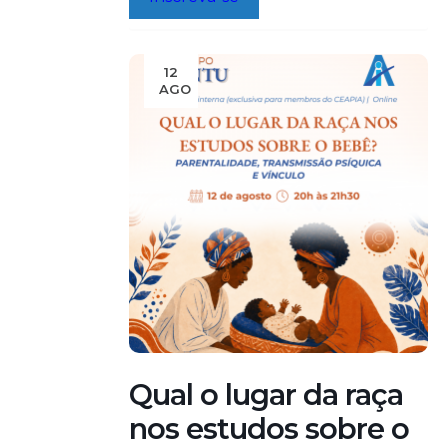
mais profissionais interessados no cuidado
com a primeira infância aprofundem seus
conhecimentos na área. Além das
12
coordenadoras dos seminários, o curso
AGO
reúne uma comunidade […]
Qual o lugar da raça
nos estudos sobre o