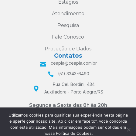
Estágios
Atendimento
Pesquisa
Fale Conosco
Proteção de Dados
Contatos
ceapia@ceapia.com.br
(51) 3343-6490
Rua Cel. Bordini, 434
Auxiliadora - Porto Alegre/RS
Segunda a Sexta das 8h às 20h
e Sábados das 8h às 12h
Utilizamos cookies para qualificar sua experiência nesta página
e aperfeiçoar nosso site. Ao clicar em “aceito”, você concorda
com esta utilização. Mais informações podem ser obtidas em
nossa Política de Cookies.