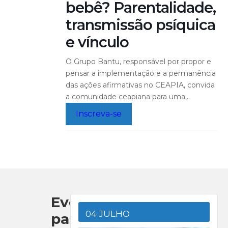
bebê? Parentalidade,
transmissão psíquica
e vínculo
O Grupo Bantu, responsável por propor e
pensar a implementação e a permanência
das ações afirmativas no CEAPIA, convida
a comunidade ceapiana para uma
atividade de reflexão e diálogo sobre o
Inscreva-se
lugar da raça nos estudos sobre o bebê, a
parentalidade, a transmissão psíquica e os
vínculos de cuidado. A atividade propõe
ampliar o debate […]
Eventos
04 JULHO
passados