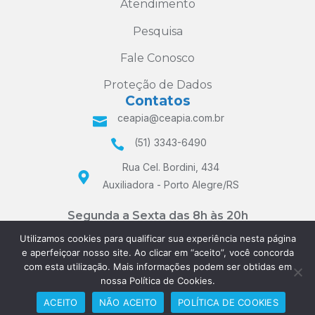
Atendimento
Pesquisa
Fale Conosco
Proteção de Dados
Contatos
ceapia@ceapia.com.br
(51) 3343-6490
Rua Cel. Bordini, 434
Auxiliadora - Porto Alegre/RS
Segunda a Sexta das 8h às 20h
e Sábados das 8h às 12h
Utilizamos cookies para qualificar sua experiência nesta página
e aperfeiçoar nosso site. Ao clicar em “aceito”, você concorda
com esta utilização. Mais informações podem ser obtidas em
nossa Política de Cookies.
ACEITO
NÃO ACEITO
POLÍTICA DE COOKIES