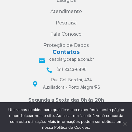
Estágios
Atendimento
Pesquisa
Fale Conosco
Proteção de Dados
Contatos
ceapia@ceapia.com.br
(51) 3343-6490
Rua Cel. Bordini, 434
Auxiliadora - Porto Alegre/RS
Segunda a Sexta das 8h às 20h
e Sábados das 8h às 12h
Utilizamos cookies para qualificar sua experiência nesta página
e aperfeiçoar nosso site. Ao clicar em “aceito”, você concorda
com esta utilização. Mais informações podem ser obtidas em
nossa Política de Cookies.