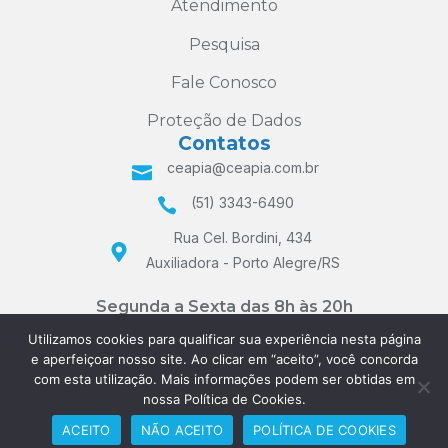
Atendimento
Pesquisa
Fale Conosco
Proteção de Dados
Contatos
ceapia@ceapia.com.br
(51) 3343-6490
Rua Cel. Bordini, 434
Auxiliadora - Porto Alegre/RS
Segunda a Sexta das 8h às 20h
e Sábados das 8h às 12h
Utilizamos cookies para qualificar sua experiência nesta página
e aperfeiçoar nosso site. Ao clicar em “aceito”, você concorda
com esta utilização. Mais informações podem ser obtidas em
nossa Política de Cookies.
ACEITO
NÃO ACEITO
POLÍTICA DE COOKIES