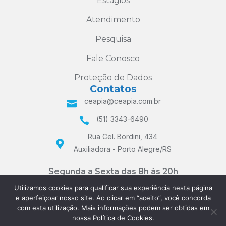
Estágios
Atendimento
Pesquisa
Fale Conosco
Proteção de Dados
Contatos
ceapia@ceapia.com.br
(51) 3343-6490
Rua Cel. Bordini, 434
Auxiliadora - Porto Alegre/RS
Segunda a Sexta das 8h às 20h
e Sábados das 8h às 12h
Utilizamos cookies para qualificar sua experiência nesta página
e aperfeiçoar nosso site. Ao clicar em “aceito”, você concorda
com esta utilização. Mais informações podem ser obtidas em
nossa Política de Cookies.