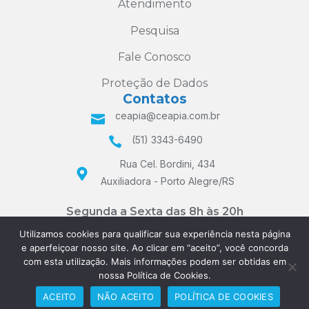
Atendimento
Pesquisa
Fale Conosco
Proteção de Dados
Contatos
ceapia@ceapia.com.br
(51) 3343-6490
Rua Cel. Bordini, 434
Auxiliadora - Porto Alegre/RS
Segunda a Sexta das 8h às 20h
e Sábados das 8h às 12h
Utilizamos cookies para qualificar sua experiência nesta página
e aperfeiçoar nosso site. Ao clicar em “aceito”, você concorda
com esta utilização. Mais informações podem ser obtidas em
nossa Política de Cookies.
ACEITO
NÃO ACEITO
POLÍTICA DE COOKIES