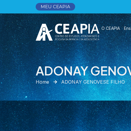
MEU CEAPIA
O CEAPIA
Ens
ADONAY GENOV
Home
ADONAY GENOVESE FILHO