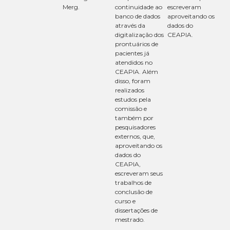
Merg.
continuidade ao
escreveram
banco de dados
aproveitando os
através da
dados do
digitalização dos
CEAPIA.
prontuários de
pacientes já
atendidos no
CEAPIA. Além
disso, foram
realizados
estudos pela
comissão e
também por
pesquisadores
externos, que,
aproveitando os
dados do
CEAPIA,
escreveram seus
trabalhos de
conclusão de
curso e
dissertações de
mestrado.