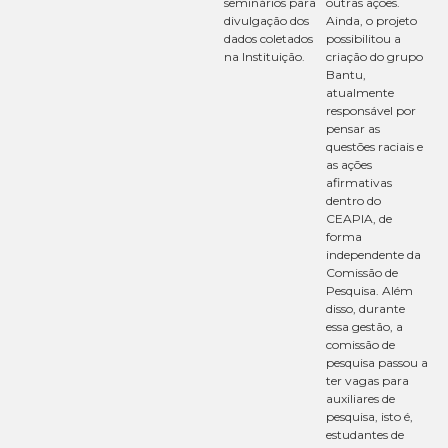
seminários para
outras ações.
divulgação dos
Ainda, o projeto
dados coletados
possibilitou a
na
Instituição
.
criação do grupo
Bantu,
atualmente
responsável por
pensar as
questões raciais e
as ações
afirmativas
dentro do
CEAPIA, de
forma
independente da
Comissão de
Pesquisa. Além
disso, durante
essa gestão, a
comissão de
pesquisa passou a
ter vagas para
auxiliares de
pesquisa, isto é,
estudantes de