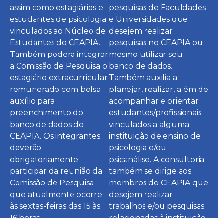
assim como estagiários e
pesquisas de Faculdades
estudantes de psicologia
e Universidades que
vinculados ao Núcleo de
desejem realizar
Estudantes do CEAPIA.
pesquisas no CEAPIA ou
Também poderá integrar
mesmo utilizar seu
a Comissão de Pesquisa o
banco de dados.
estagiário extracurricular
Também auxilia a
remunerado com bolsa
planejar, realizar, além de
auxílio para
acompanhar e orientar
preenchimento do
estudantes/profissionais
banco de dados do
vinculados a alguma
CEAPIA. Os integrantes
instituição de ensino de
deverão
psicologia e/ou
obrigatoriamente
psicanálise. A consultoria
participar da reunião da
também se dirige aos
Comissão de Pesquisa
membros do CEAPIA que
que atualmente ocorre
desejem realizar
às sextas-feiras das 15 às
trabalhos e/ou pesquisas
16 horas,
relacionadas à instituição