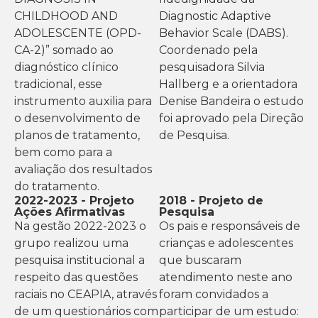
CHILDHOOD AND
Diagnostic Adaptive
ADOLESCENTE (OPD-
Behavior Scale (DABS).
CA-2)” somado ao
Coordenado pela
diagnóstico clínico
pesquisadora Silvia
tradicional, esse
Hallberg e a orientadora
instrumento auxilia para
Denise Bandeira o estudo
o desenvolvimento de
foi aprovado pela Direção
planos de tratamento,
de Pesquisa.
bem como para a
avaliação dos resultados
do tratamento.
2022-2023 - Projeto
2018 - Projeto de
Ações Afirmativas
Pesquisa
Na gestão 2022-2023 o
Os pais e responsáveis de
grupo realizou uma
crianças e adolescentes
pesquisa institucional a
que buscaram
respeito das questões
atendimento neste ano
raciais no CEAPIA, através
foram convidados a
de um questionários com
participar de um estudo: