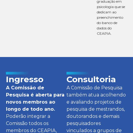
graduação em
psicologia que se
dedicam ao
preenchimento
do banco de
dados do
CEAPIA.
Ingresso
Consultoria
A Comissão de
A Comissão de Pesquisa
Pesquisa é aberta para
também atua acolhendo
novos membros ao
e avaliando projetos de
longo de todo ano.
pesquisa de mestrandos,
Poderão integrar a
doutorandos e demais
Comissão todos os
pesquisadores
membros do CEAPIA,
vinculados a grupos de