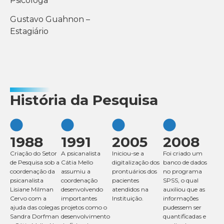
Psicóloga
Gustavo Guahnon –
Estagiário
História da Pesquisa
1988
1991
2005
2008
Criação do Setor
A psicanalista
Iniciou-se a
Foi criado um
de Pesquisa sob a
Cátia Mello
digitalização dos
banco de dados
coordenação da
assumiu a
prontuários dos
no programa
psicanalista
coordenação
pacientes
SPSS, o qual
Lisiane Milman
desenvolvendo
atendidos na
auxiliou que as
Cervo com a
importantes
Instituição
.
informações
ajuda das colegas
projetos como o
pudessem ser
Sandra Dorfman
desenvolvimento
quantificadas e