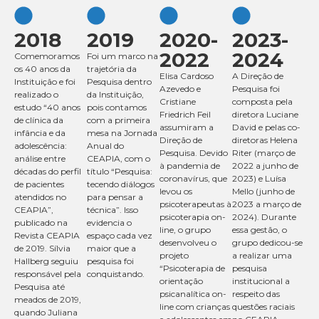
2018
2019
2020-
2023-
2022
2024
Comemoramos
Foi um marco na
os 40 anos da
trajetória da
Elisa Cardoso
A Direção de
Instituição
e foi
Pesquisa dentro
Azevedo e
Pesquisa foi
realizado o
da
Instituição
,
Cristiane
composta pela
estudo “40 anos
pois contamos
Friedrich Feil
diretora Luciane
de clínica da
com a primeira
assumiram a
David e pelas co-
infância e da
mesa na Jornada
Direção de
diretoras Helena
adolescência:
Anual do
Pesquisa. Devido
Riter (março de
análise entre
CEAPIA, com o
à pandemia de
2022 a junho de
décadas do perfil
título “Pesquisa:
coronavírus, que
2023) e Luísa
de pacientes
tecendo diálogos
levou os
Mello (junho de
atendidos no
para pensar a
psicoterapeutas à
2023 a março de
CEAPIA”,
técnica”. Isso
psicoterapia on-
2024). Durante
publicado na
evidencia o
line, o grupo
essa gestão, o
Revista CEAPIA
espaço cada vez
desenvolveu o
grupo dedicou-se
de 2019. Sílvia
maior que a
projeto
a realizar uma
Hallberg seguiu
pesquisa foi
“Psicoterapia de
pesquisa
responsável pela
conquistando.
orientação
institucional a
Pesquisa até
psicanalítica on-
respeito das
meados de 2019,
line com crianças
questões raciais
quando Juliana