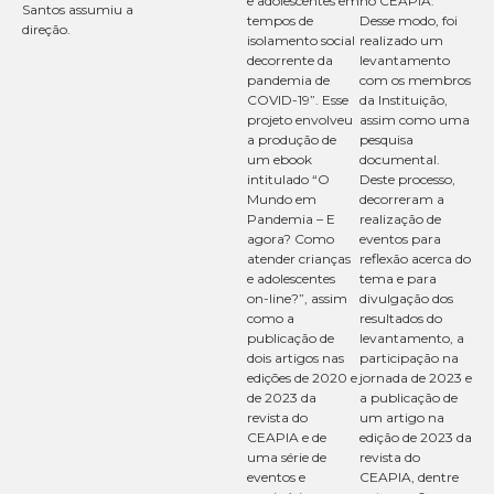
e adolescentes em
no CEAPIA.
Santos assumiu a
tempos de
Desse modo, foi
direção.
isolamento social
realizado um
decorrente da
levantamento
pandemia de
com os membros
COVID-19”. Esse
da
Instituição
,
projeto envolveu
assim como uma
a produção de
pesquisa
um ebook
documental.
intitulado “O
Deste processo,
Mundo em
decorreram a
Pandemia – E
realização de
agora? Como
eventos para
atender crianças
reflexão acerca do
e adolescentes
tema e para
on-line?”, assim
divulgação dos
como a
resultados do
publicação de
levantamento, a
dois artigos nas
participação na
edições de 2020 e
jornada de 2023 e
de 2023 da
a publicação de
revista do
um artigo na
CEAPIA e de
edição de 2023 da
uma série de
revista do
eventos e
CEAPIA, dentre