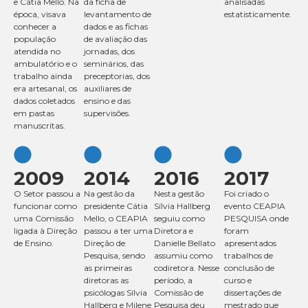
e Cátia Mello. Na
da ficha de
analisadas
época, visava
levantamento de
estatisticamente.
conhecer a
dados e as fichas
população
de avaliação das
atendida no
jornadas, dos
ambulatório e o
seminários, das
trabalho ainda
preceptorias, dos
era artesanal, os
auxiliares de
dados coletados
ensino e das
em pastas
supervisões.
manuscritas.
2009
2014
2016
2017
O Setor passou a
Na gestão da
Nesta gestão
Foi criado o
funcionar como
presidente Cátia
Sílvia Hallberg
evento CEAPIA
uma Comissão
Mello, o CEAPIA
seguiu como
PESQUISA onde
ligada à Direção
passou a ter uma
Diretora e
foram
de Ensino.
Direção de
Danielle Bellato
apresentados
Pesquisa, sendo
assumiu como
trabalhos de
as primeiras
codiretora
. Nesse
conclusão de
diretoras as
período, a
curso e
psicólogas Sílvia
Comissão de
dissertações de
Hallberg e Milene
Pesquisa deu
mestrado que