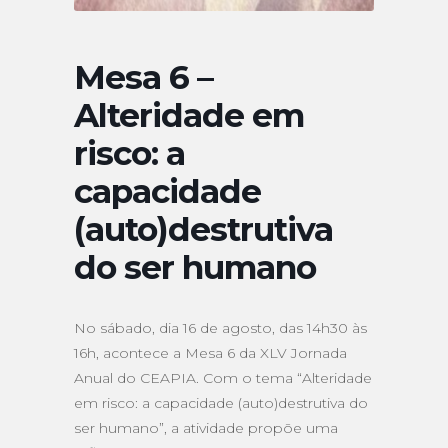
Mesa 6 –
Alteridade em
risco: a
capacidade
(auto)destrutiva
do ser humano
No sábado, dia 16 de agosto, das 14h30 às
16h, acontece a Mesa 6 da XLV Jornada
Anual do CEAPIA. Com o tema “Alteridade
em risco: a capacidade (auto)destrutiva do
ser humano”, a atividade propõe uma