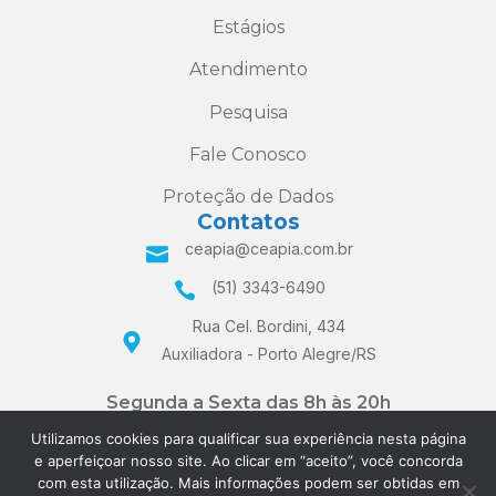
Estágios
Atendimento
Pesquisa
Fale Conosco
Proteção de Dados
Contatos
ceapia@ceapia.com.br
(51) 3343-6490
Rua Cel. Bordini, 434
Auxiliadora - Porto Alegre/RS
Segunda a Sexta das 8h às 20h
e Sábados das 8h às 12h
Utilizamos cookies para qualificar sua experiência nesta página
e aperfeiçoar nosso site. Ao clicar em “aceito”, você concorda
com esta utilização. Mais informações podem ser obtidas em