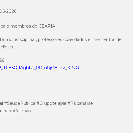
6/06/2026
ública e membros do CEAPIA
 multidisciplinar, professores convidados e momentos de
clínica.
026
wF2_TFB5O-IAghtZ_PDmUjCHiRjv_XPvG-
#SaúdePública #Grupoterapia #Psicanálise
uidadoColetivo