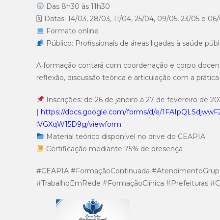
Das 8h30 às 11h30
🗓 Datas: 14/03, 28/03, 11/04, 25/04, 09/05, 23/05 e 0
Formato online
Público: Profissionais de áreas ligadas à saúde p
A formação contará com coordenação e corpo docente
reflexão, discussão teórica e articulação com a prática 
Inscrições: de 26 de janeiro a 27 de fevereiro de 2
|
https://docs.google.com/forms/d/e/1FAIpQLSdjw
lVGXqW15D9g/viewform
Material teórico disponível no drive do CEAPIA
Certificação mediante 75% de presença
#CEAPIA #FormaçãoContinuada #AtendimentoGrupal 
#TrabalhoEmRede #FormaçãoClínica #Prefeituras #C