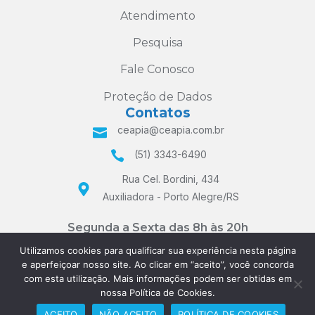
Atendimento
Pesquisa
Fale Conosco
Proteção de Dados
Contatos
ceapia@ceapia.com.br
(51) 3343-6490
Rua Cel. Bordini, 434
Auxiliadora - Porto Alegre/RS
Segunda a Sexta das 8h às 20h
e Sábados das 8h às 12h
Utilizamos cookies para qualificar sua experiência nesta página
e aperfeiçoar nosso site. Ao clicar em “aceito”, você concorda
com esta utilização. Mais informações podem ser obtidas em
nossa Política de Cookies.
ACEITO
NÃO ACEITO
POLÍTICA DE COOKIES